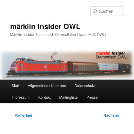
Zum
primären
Such
Inhalt
springen
märklin Insider OWL
Märklin-Insider-Stammtisch Ostwestfalen-Lippe (MISt-OWL)
Hauptmenü
Start
Allgemeines / Über uns
Datenschutz
Impressum
Kontakt
Mailingliste
Presse
Beitragsnavigation
←
Vorheriger
Nächster
→