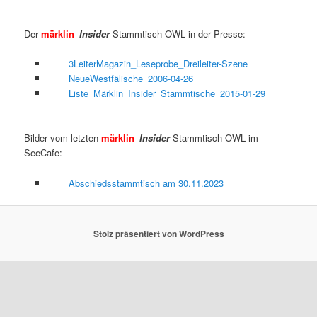
Der
märklin
–
Insider
-Stammtisch OWL in der Presse:
3LeiterMagazin_Leseprobe_Dreileiter-Szene
NeueWestfälische_2006-04-26
Liste_Märklin_Insider_Stammtische_2015-01-29
Bilder vom letzten
märklin
–
Insider
-Stammtisch OWL im
SeeCafe:
Abschiedsstammtisch am 30.11.2023
Stolz präsentiert von WordPress