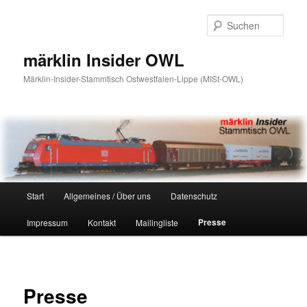
Zum
primären
Such
Inhalt
springen
märklin Insider OWL
Märklin-Insider-Stammtisch Ostwestfalen-Lippe (MISt-OWL)
Hauptmenü
Start
Allgemeines / Über uns
Datenschutz
Presse
Impressum
Kontakt
Mailingliste
Presse