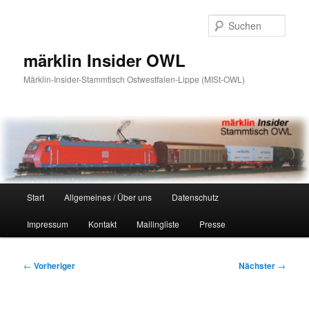
Zum
primären
Such
Inhalt
springen
märklin Insider OWL
Märklin-Insider-Stammtisch Ostwestfalen-Lippe (MISt-OWL)
Hauptmenü
Start
Allgemeines / Über uns
Datenschutz
Impressum
Kontakt
Mailingliste
Presse
Beitragsnavigation
←
Vorheriger
Nächster
→