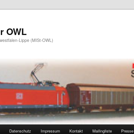
er OWL
twestfalen-Lippe (MISt-OWL)
Datenschutz
Impressum
Kontakt
Mailingliste
Presse