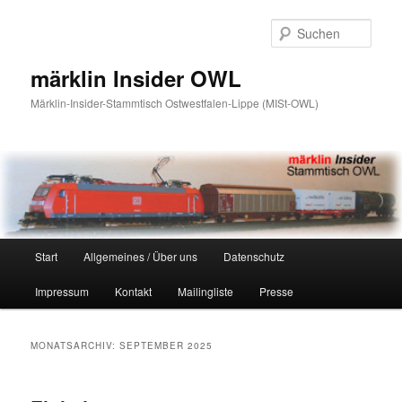
Zum
Zum
primären
sekundären
Such
Inhalt
Inhalt
springen
springen
märklin Insider OWL
Märklin-Insider-Stammtisch Ostwestfalen-Lippe (MISt-OWL)
Hauptmenü
Start
Allgemeines / Über uns
Datenschutz
Impressum
Kontakt
Mailingliste
Presse
MONATSARCHIV:
SEPTEMBER 2025