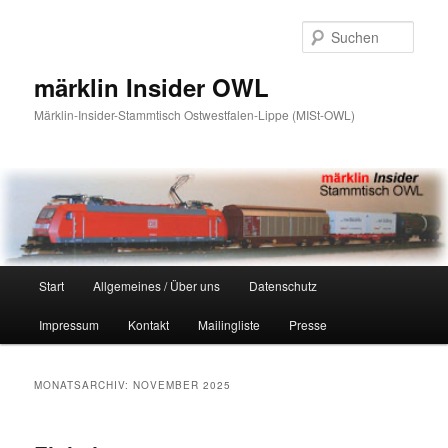
Zum
Zum
primären
sekundären
Such
Inhalt
Inhalt
springen
springen
märklin Insider OWL
Märklin-Insider-Stammtisch Ostwestfalen-Lippe (MISt-OWL)
Hauptmenü
Start
Allgemeines / Über uns
Datenschutz
Impressum
Kontakt
Mailingliste
Presse
MONATSARCHIV:
NOVEMBER 2025