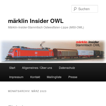
Zum
Zum
primären
sekundären
Such
Inhalt
Inhalt
springen
springen
märklin Insider OWL
Märklin-Insider-Stammtisch Ostwestfalen-Lippe (MISt-OWL)
Hauptmenü
Start
Allgemeines / Über uns
Datenschutz
Impressum
Kontakt
Mailingliste
Presse
MONATSARCHIV:
MÄRZ 2023