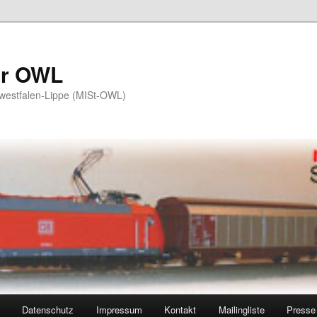
er OWL
twestfalen-Lippe (MISt-OWL)
Datenschutz
Impressum
Kontakt
Mailingliste
Presse