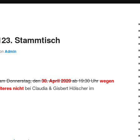
123. Stammtisch
on
Admin
am Donnerstag, den
30. April 2020
ab 19:30 Uhr
wegen
teres nicht
bei Claudia & Gisbert Hölscher im