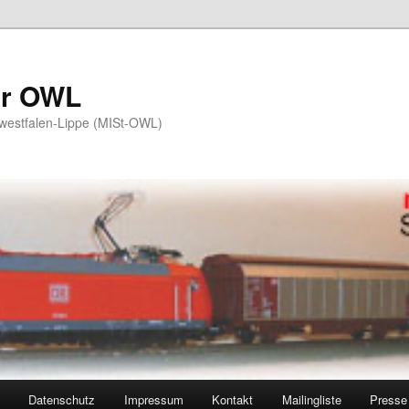
er OWL
twestfalen-Lippe (MISt-OWL)
Datenschutz
Impressum
Kontakt
Mailingliste
Presse