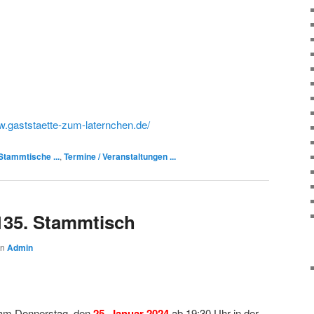
w.gaststaette-zum-laternchen.de/
Stammtische ...
,
Termine / Veranstaltungen ...
135. Stammtisch
on
Admin
 am Donnerstag, den
25. Januar 2024
ab 19:30 Uhr in der